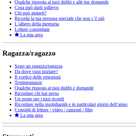
Qualche risposta ai tuoi dubbi e alle tue domande
Cosa può darti sollievo
Chi può aiutarti?
Ricorda la tua persona speciale che non c’è più
L’albero della memoria
Letture consigliate
La mia area
Ragazza/ragazzo
Sono un ragazzo/ragazza
Da dove vuoi iniziare?
Il vortice delle emozioni
Testimonianze
Qualche risposta ai tuoi dubbi e domande
Ricordare chi hai perso
Un posto per i tuoi ricordi
Ricordare nella quotidianità e in particolari giorni dell’anno
Consigli di letture / video / canzoni / film
La mia area