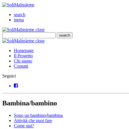
SoliMaInsieme
Cerca
search
Menu
menu
SoliMaInsieme
Close
close
Cerca
search
Cerca
SoliMaInsieme
Close
close
Homepage
Il Progetto
Chi siamo
Contatti
Seguici
Facebook
Bambina/bambino
Sono un bambino/bambina
Attività che puoi fare
Come stai?