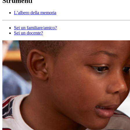
Strumenti
L’albero della memoria
Altro
Sei un familiare/amico?
Sei un docente?