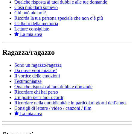
Qualche risposta ai tuoi dubbi e alle tue domande
Cosa può darti sollievo
Chi può aiutarti?
Ricorda la tua persona speciale che non c’è più
L’albero della memoria
Letture consigliate
La mia area
Ragazza/ragazzo
Sono un ragazzo/ragazza
Da dove vuoi iniziare?
Il vortice delle emozioni
Testimonianze
Qualche risposta ai tuoi dubbi e domande
Ricordare chi hai perso
Un posto per i tuoi ricordi
Ricordare nella quotidianità e in particolari giorni dell’anno
Consigli di letture / video / canzoni / film
La mia area