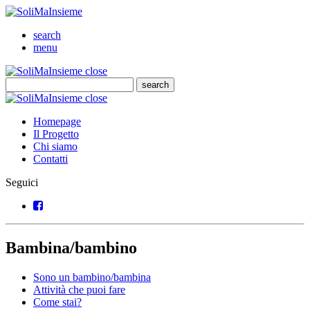
SoliMaInsieme
Cerca
search
Menu
menu
SoliMaInsieme
Close
close
Cerca
search
Cerca
SoliMaInsieme
Close
close
Homepage
Il Progetto
Chi siamo
Contatti
Seguici
Facebook
Bambina/bambino
Sono un bambino/bambina
Attività che puoi fare
Come stai?