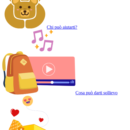
Chi può aiutarti?
Cosa può darti sollievo