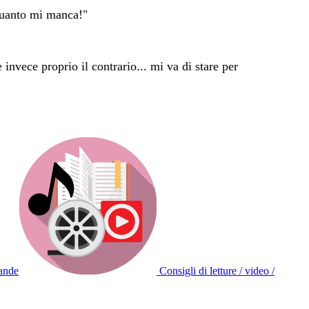
Quanto mi manca!"
 invece proprio il contrario... mi va di stare per
ande
Consigli di letture / video /