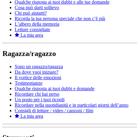
Qualche risposta ai tuoi dubbi e alle tue domande
Cosa può darti sollievo
Chi può aiutarti?
Ricorda la tua persona speciale che non c’è più
L’albero della memoria
Letture consigliate
La mia area
Ragazza/ragazzo
Sono un ragazzo/ragazza
Da dove vuoi iniziare?
Il vortice delle emozioni
Testimonianze
Qualche risposta ai tuoi dubbi e domande
Ricordare chi hai perso
Un posto per i tuoi ricordi
Ricordare nella quotidianità e in particolari giorni dell’anno
Consigli di letture / video / canzoni / film
La mia area