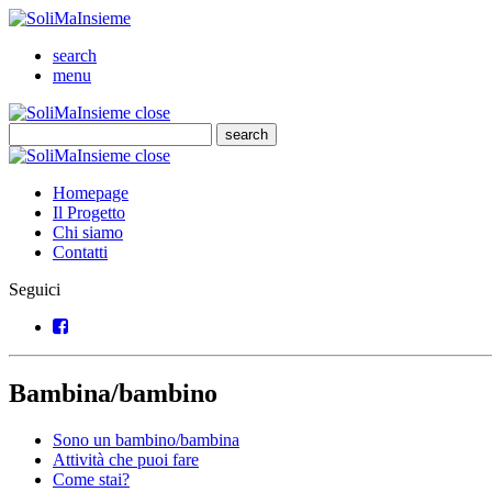
SoliMaInsieme
Cerca
search
Menu
menu
SoliMaInsieme
Close
close
Cerca
search
Cerca
SoliMaInsieme
Close
close
Homepage
Il Progetto
Chi siamo
Contatti
Seguici
Facebook
Bambina/bambino
Sono un bambino/bambina
Attività che puoi fare
Come stai?