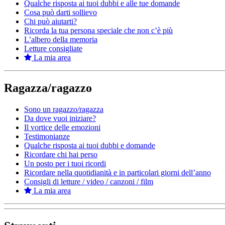
Qualche risposta ai tuoi dubbi e alle tue domande
Cosa può darti sollievo
Chi può aiutarti?
Ricorda la tua persona speciale che non c’è più
L’albero della memoria
Letture consigliate
La mia area
Ragazza/ragazzo
Sono un ragazzo/ragazza
Da dove vuoi iniziare?
Il vortice delle emozioni
Testimonianze
Qualche risposta ai tuoi dubbi e domande
Ricordare chi hai perso
Un posto per i tuoi ricordi
Ricordare nella quotidianità e in particolari giorni dell’anno
Consigli di letture / video / canzoni / film
La mia area