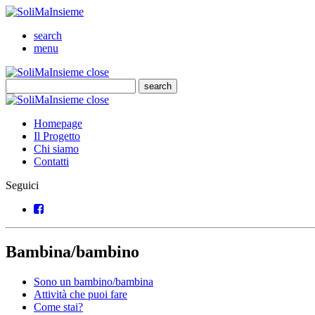
SoliMaInsieme
Cerca
search
Menu
menu
SoliMaInsieme
Close
close
Cerca
search
Cerca
SoliMaInsieme
Close
close
Homepage
Il Progetto
Chi siamo
Contatti
Seguici
Facebook
Bambina/bambino
Sono un bambino/bambina
Attività che puoi fare
Come stai?