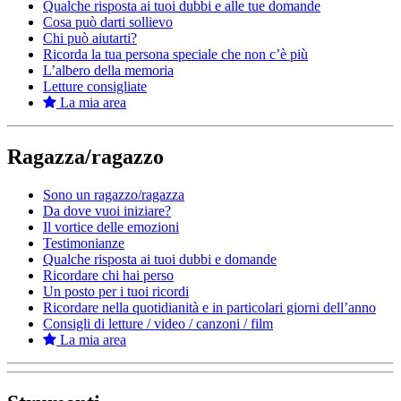
Qualche risposta ai tuoi dubbi e alle tue domande
Cosa può darti sollievo
Chi può aiutarti?
Ricorda la tua persona speciale che non c’è più
L’albero della memoria
Letture consigliate
La mia area
Ragazza/ragazzo
Sono un ragazzo/ragazza
Da dove vuoi iniziare?
Il vortice delle emozioni
Testimonianze
Qualche risposta ai tuoi dubbi e domande
Ricordare chi hai perso
Un posto per i tuoi ricordi
Ricordare nella quotidianità e in particolari giorni dell’anno
Consigli di letture / video / canzoni / film
La mia area