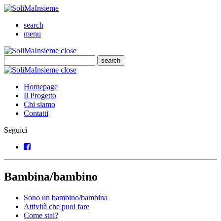
SoliMaInsieme
Cerca
search
Menu
menu
SoliMaInsieme
Close
close
Cerca
search
Cerca
SoliMaInsieme
Close
close
Homepage
Il Progetto
Chi siamo
Contatti
Seguici
Facebook
Bambina/bambino
Sono un bambino/bambina
Attività che puoi fare
Come stai?