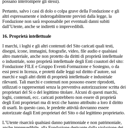
possano interrompere gli stessi).
Pertanto, salvo i casi di dolo o colpa grave della Fondazione e gli
altri espressamente e inderogabilmente previsti dalla legge, la
Fondazione non sarà responsabile per eventuali danni subiti
dall’Utente, anche se indiretti o imprevedibili.
16. Proprietà intellettuale
I marchi, i loghi e gli altri contenuti del Sito caricati quali testi,
disegni, icone, immagini, fotografie, video, file audio e qualsiasi
altro materiale, anche non protetto da diritti di proprietà intellettuale
o industriale, sono proprietà intellettuale degli Enti coautori del sito:
Fondazione FILE e Gruppo Eventi-Formazione e Sostegno, o da
essi presi in licenza, e protetti dalle leggi sul diritto d’autore, sui
marchi e sugli altri diritti di proprietà intellettuale e industriale
rilevanti. Tali marchi e contenuti non possono essere riprodotti,
utilizzati o rappresentati senza la preventiva autorizzazione scritta dei
proprietari del Si o del legittimo titolare. Alcuni di questi marchi,
loghi, contenuti, ecc. caricati potrebbero non essere di proprietà
degli Enti proprietari ma di terzi che hanno attribuito a loro il diritto
di usarli. In questo caso, le predette attività dovranno essere
autorizzate dagli Enti proprietari del Sito o dal legittimo proprietario.
L’Utente risarcirà qualsiasi danno patrimoniale e non patrimoniale,
anche imprevedibile, alla Fondazione derivante dalla violazione dei