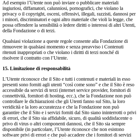
Ad esempio l’Utente non può inviare o pubblicare materiali
ingiuriosi, diffamatori, calunniosi, pornografici, che violano la
privacy o il copyright, osceni, offensivi, illegali, razzisti, dannosi per
i minori, discriminatori e ogni altro materiale che violi la legge, che
possa offendere la sensibilità o ledere diritti o interessi di altri Utenti,
della Fondazione o di terzi.
Qualsiasi violazione a queste regole consente alla Fondazione di
rimuovere in qualsiasi momento e senza preavviso i Contenuti
ritenuti inappropriati o che violano i diritti di terzi nonché di
risolvere il contratto con l’Utente.
15. Limitazione di responsabilità
L’Utente riconosce che il Sito e tutti i contenuti e materiali in esso
presenti sono forniti agli utenti “così come sono” e che il Sito è reso
accessibile da servizi di terzi (internet service provider, fornitori di
connettività, fornitori di hosting, ecc.), che la Fondazione non può
controllare le dichiarazioni che gli Utenti fanno sul Sito, la loro
veridicità e la loro accuratezza e che la Fondazione non può
garantire che il Sito e i servizi forniti dal Sito siano ininterrotti o privi
di errori, che il Sito sia affidabile, sicuro, di qualità soddisfacente o
privo di virus o altri componenti dannosi, che il Sito sia sempre
disponibile (in particolare, l’Utente riconosce che non esistono
software privi di errori e che può accadere che i fornitori di servizi