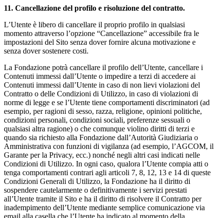
11. Cancellazione del profilo e risoluzione del contratto.
L’Utente è libero di cancellare il proprio profilo in qualsiasi
momento attraverso l’opzione “Cancellazione” accessibile fra le
impostazioni del Sito senza dover fornire alcuna motivazione e
senza dover sostenere costi.
La Fondazione potrà cancellare il profilo dell’Utente, cancellare i
Contenuti immessi dall’Utente o impedire a terzi di accedere ai
Contenuti immessi dall’Utente in caso di non lievi violazioni del
Contratto o delle Condizioni di Utilizzo, in caso di violazioni di
norme di legge e se l’Utente tiene comportamenti discriminatori (ad
esempio, per ragioni di sesso, razza, religione, opinioni politiche,
condizioni personali, condizioni sociali, preferenze sessuali o
qualsiasi altra ragione) o che comunque violino diritti di terzi e
quando sia richiesto alla Fondazione dall’Autorità Giudiziaria o
Amministrativa con funzioni di vigilanza (ad esempio, l’AGCOM, il
Garante per la Privacy, ecc.) nonché negli altri casi indicati nelle
Condizioni di Utilizzo. In ogni caso, qualora l’Utente compia atti o
tenga comportamenti contrari agli articoli 7, 8, 12, 13 e 14 di queste
Condizioni Generali di Utilizzo, la Fondazione ha il diritto di
sospendere cautelarmente o definitivamente i servizi prestati
all’Utente tramite il Sito e ha il diritto di risolvere il Contratto per
inadempimento dell’Utente mediante semplice comunicazione via
email alla casella che l’Utente ha indicato al momento della