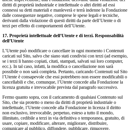
diritti di proprietà industriale e intellettuale o altri diritti ad essi
connessi su detti materiali e manleverà e terrà indenne la Fondazione
dalle conseguenze negative, comprese le spese legali e tecniche,
derivanti dalla violazione di questi diritti da parte dell’Utente o di
terzi per effetto di comportamenti dell’Utente.
17. Proprietà intellettuale dell’Utente e di terzi. Responsabilità
dell’Utente
L’Utente può modificare o cancellare in ogni momento i Contenuti
caricati sul Sito, salvo che siano stati condivisi con terzi (ad esempio,
se i terzi li hanno copiati, citati, stampati, salvati sui loro computer,
ecc.). In tal caso, infatti, la modifica o cancellazione non sarà
possibile o non sarà completa. Pertanto, caricando Contenuti sul Sito
l’Utente è consapevole che essi potrebbero non essere modificabili o
cancellabili e che, comunque, l’Utente concede alla Fondazione la
licenza gratuita e irrevocabile prevista dal paragrafo successivo.
Fermo quanto sopra, con il caricamento di qualsiasi Contenuto sul
Sito, che sia protetto o meno da diritti di proprietà industriale o
intellettuale, l’Utente concede alla Fondazione in licenza il diritto
non esclusivo, irrevocabile, perpetuo, esteso a tutto il mondo,
illimitato, cedibile a terzi in via definitiva o temporanea, gratuito, di
usare, copiare, modificare, alterare, migliorare, distribuire,
comunicare al pubblico, diffondere, pubblicare, rimuovere,