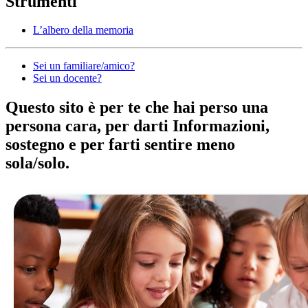
Strumenti
L’albero della memoria
Altro
Sei un familiare/amico?
Sei un docente?
dubbi
Questo sito è per te che hai perso una
persona cara, per darti Informazioni,
e
sostegno e per farti sentire meno
domande
sola/solo.