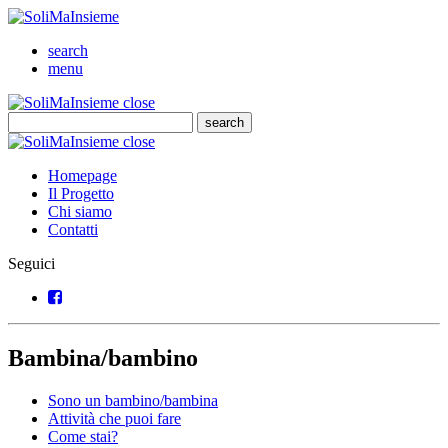
SoliMaInsieme
Cerca
search
Menu
menu
SoliMaInsieme
Close
close
Cerca
search
Cerca
SoliMaInsieme
Close
close
Homepage
Il Progetto
Chi siamo
Contatti
Seguici
Facebook
Bambina/bambino
Sono un bambino/bambina
Attività che puoi fare
Come stai?