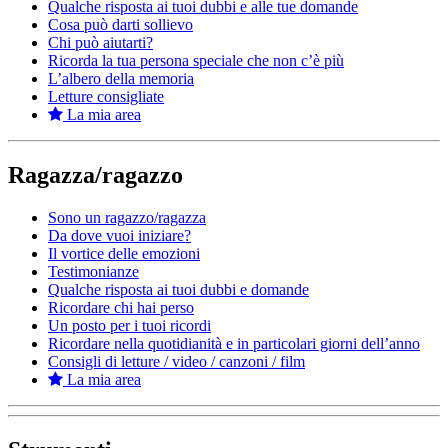
Qualche risposta ai tuoi dubbi e alle tue domande
Cosa può darti sollievo
Chi può aiutarti?
Ricorda la tua persona speciale che non c’è più
L’albero della memoria
Letture consigliate
La mia area
Ragazza/ragazzo
Sono un ragazzo/ragazza
Da dove vuoi iniziare?
Il vortice delle emozioni
Testimonianze
Qualche risposta ai tuoi dubbi e domande
Ricordare chi hai perso
Un posto per i tuoi ricordi
Ricordare nella quotidianità e in particolari giorni dell’anno
Consigli di letture / video / canzoni / film
La mia area