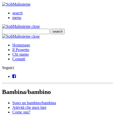
SoliMaInsieme
Cerca
search
Menu
menu
SoliMaInsieme
Close
close
Cerca
search
Cerca
SoliMaInsieme
Close
close
Homepage
Il Progetto
Chi siamo
Contatti
Seguici
Facebook
Bambina/bambino
Sono un bambino/bambina
Attività che puoi fare
Come stai?