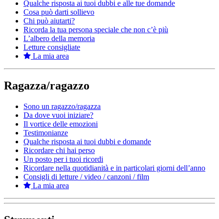
Qualche risposta ai tuoi dubbi e alle tue domande
Cosa può darti sollievo
Chi può aiutarti?
Ricorda la tua persona speciale che non c’è più
L’albero della memoria
Letture consigliate
La mia area
Ragazza/ragazzo
Sono un ragazzo/ragazza
Da dove vuoi iniziare?
Il vortice delle emozioni
Testimonianze
Qualche risposta ai tuoi dubbi e domande
Ricordare chi hai perso
Un posto per i tuoi ricordi
Ricordare nella quotidianità e in particolari giorni dell’anno
Consigli di letture / video / canzoni / film
La mia area