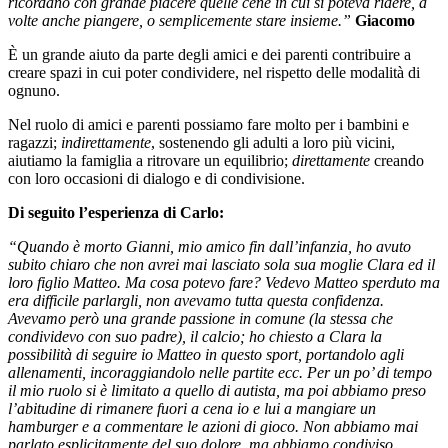
ricordano con grande piacere quelle cene in cui si poteva ridere, a
volte anche piangere, o semplicemente stare insieme.”
Giacomo
È un grande aiuto da parte degli amici e dei parenti contribuire a
creare spazi in cui poter condividere, nel rispetto delle modalità di
ognuno.
Nel ruolo di amici e parenti possiamo fare molto per i bambini e
ragazzi;
indirettamente
, sostenendo gli adulti a loro più vicini,
aiutiamo la famiglia a ritrovare un equilibrio;
direttamente
creando
con loro occasioni di dialogo e di condivisione.
Di seguito l’esperienza di Carlo:
“Quando è morto Gianni, mio amico fin dall’infanzia, ho avuto
subito chiaro che non avrei mai lasciato sola sua moglie Clara ed il
loro figlio Matteo. Ma cosa potevo fare? Vedevo Matteo sperduto ma
era difficile parlargli, non avevamo tutta questa confidenza.
Avevamo però una grande passione in comune (la stessa che
condividevo con suo padre), il calcio; ho chiesto a Clara la
possibilità di seguire io Matteo in questo sport, portandolo agli
allenamenti, incoraggiandolo nelle partite ecc. Per un po’ di tempo
il mio ruolo si è limitato a quello di autista, ma poi abbiamo preso
l’abitudine di rimanere fuori a cena io e lui a mangiare un
hamburger e a commentare le azioni di gioco. Non abbiamo mai
parlato esplicitamente del suo dolore, ma abbiamo condiviso