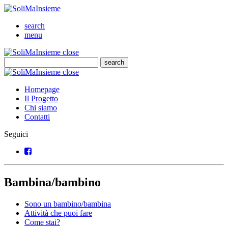
SoliMaInsieme
Cerca
search
Menu
menu
SoliMaInsieme
Close
close
Cerca
search
Cerca
SoliMaInsieme
Close
close
Homepage
Il Progetto
Chi siamo
Contatti
Seguici
Facebook
Bambina/bambino
Sono un bambino/bambina
Attività che puoi fare
Come stai?