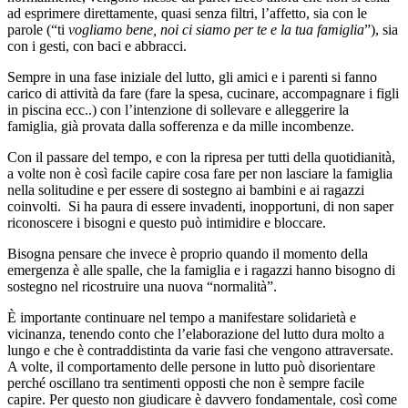
ad esprimere direttamente, quasi senza filtri, l’affetto, sia con le
parole (“ti
vogliamo bene, noi ci siamo per te
e la tua famiglia
”), sia
con i gesti, con baci e abbracci.
Sempre in una fase iniziale del lutto, gli amici e i parenti si fanno
carico di attività da fare (fare la spesa, cucinare, accompagnare i figli
in piscina ecc..) con l’intenzione di sollevare e alleggerire la
famiglia, già provata dalla sofferenza e da mille incombenze.
Con il passare del tempo, e con la ripresa per tutti della quotidianità,
a volte non è così facile capire cosa fare per non lasciare la famiglia
nella solitudine e per essere di sostegno ai bambini e ai ragazzi
coinvolti. Si ha paura di essere invadenti, inopportuni, di non saper
riconoscere i bisogni e questo può intimidire e bloccare.
Bisogna pensare che invece è proprio quando il momento della
emergenza è alle spalle, che la famiglia e i ragazzi hanno bisogno di
sostegno nel ricostruire una nuova “normalità”.
È importante continuare nel tempo a manifestare solidarietà e
vicinanza, tenendo conto che l’elaborazione del lutto dura molto a
lungo e che è contraddistinta da varie fasi che vengono attraversate.
A volte, il comportamento delle persone in lutto può disorientare
perché oscillano tra sentimenti opposti che non è sempre facile
capire. Per questo non giudicare è davvero fondamentale, così come