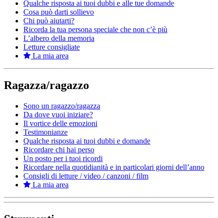
Qualche risposta ai tuoi dubbi e alle tue domande
Cosa può darti sollievo
Chi può aiutarti?
Ricorda la tua persona speciale che non c’è più
L’albero della memoria
Letture consigliate
La mia area
Ragazza/ragazzo
Sono un ragazzo/ragazza
Da dove vuoi iniziare?
Il vortice delle emozioni
Testimonianze
Qualche risposta ai tuoi dubbi e domande
Ricordare chi hai perso
Un posto per i tuoi ricordi
Ricordare nella quotidianità e in particolari giorni dell’anno
Consigli di letture / video / canzoni / film
La mia area