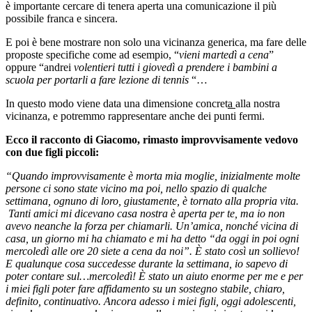
è importante cercare di tenera aperta una comunicazione il più
possibile franca e sincera.
E poi è bene mostrare non solo una vicinanza generica, ma fare delle
proposte specifiche come ad esempio, “
vieni martedì a cena
”
oppure “andrei
volentieri tutti i giovedì a prendere i bambini a
scuola per portarli a fare lezione di tennis
“…
In questo modo viene data una dimensione concret
a
alla nostra
vicinanza, e potremmo rappresentare anche dei punti fermi.
Ecco il racconto di Giacomo, rimasto improvvisamente vedovo
con due figli piccoli:
“Quando improvvisamente è morta mia moglie, inizialmente molte
persone ci sono state vicino ma poi, nello spazio di qualche
settimana, ognuno di loro, giustamente, è tornato alla propria vita.
Tanti amici mi dicevano casa nostra è aperta per te, ma io non
avevo neanche la forza per chiamarli. Un’amica, nonché vicina di
casa, un giorno mi ha chiamato e mi ha detto “da oggi in poi ogni
mercoledì alle ore 20 siete a cena da noi”. È stato così un sollievo!
E qualunque cosa succedesse durante la settimana, io sapevo di
poter contare sul…mercoledì! È stato un aiuto enorme per me e per
i miei figli poter fare affidamento su un sostegno stabile, chiaro,
definito, continuativo. Ancora adesso i miei figli, oggi adolescenti,