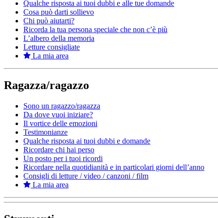
Qualche risposta ai tuoi dubbi e alle tue domande
Cosa può darti sollievo
Chi può aiutarti?
Ricorda la tua persona speciale che non c’è più
L’albero della memoria
Letture consigliate
La mia area
Ragazza/ragazzo
Sono un ragazzo/ragazza
Da dove vuoi iniziare?
Il vortice delle emozioni
Testimonianze
Qualche risposta ai tuoi dubbi e domande
Ricordare chi hai perso
Un posto per i tuoi ricordi
Ricordare nella quotidianità e in particolari giorni dell’anno
Consigli di letture / video / canzoni / film
La mia area