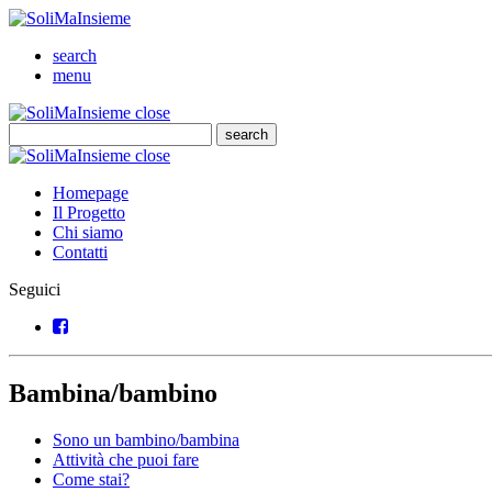
SoliMaInsieme
Cerca
search
Menu
menu
SoliMaInsieme
Close
close
Cerca
search
Cerca
SoliMaInsieme
Close
close
Homepage
Il Progetto
Chi siamo
Contatti
Seguici
Facebook
Bambina/bambino
Sono un bambino/bambina
Attività che puoi fare
Come stai?