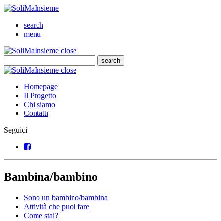
SoliMaInsieme
Cerca
search
Menu
menu
SoliMaInsieme
Close
close
Cerca
search
Cerca
SoliMaInsieme
Close
close
Homepage
Il Progetto
Chi siamo
Contatti
Seguici
Facebook
Bambina/bambino
Sono un bambino/bambina
Attività che puoi fare
Come stai?