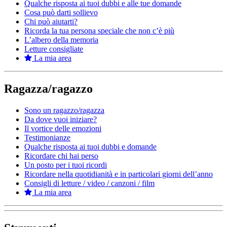
Qualche risposta ai tuoi dubbi e alle tue domande
Cosa può darti sollievo
Chi può aiutarti?
Ricorda la tua persona speciale che non c’è più
L’albero della memoria
Letture consigliate
La mia area
Ragazza/ragazzo
Sono un ragazzo/ragazza
Da dove vuoi iniziare?
Il vortice delle emozioni
Testimonianze
Qualche risposta ai tuoi dubbi e domande
Ricordare chi hai perso
Un posto per i tuoi ricordi
Ricordare nella quotidianità e in particolari giorni dell’anno
Consigli di letture / video / canzoni / film
La mia area