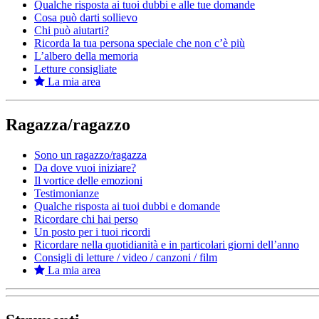
Qualche risposta ai tuoi dubbi e alle tue domande
Cosa può darti sollievo
Chi può aiutarti?
Ricorda la tua persona speciale che non c’è più
L’albero della memoria
Letture consigliate
La mia area
Ragazza/ragazzo
Sono un ragazzo/ragazza
Da dove vuoi iniziare?
Il vortice delle emozioni
Testimonianze
Qualche risposta ai tuoi dubbi e domande
Ricordare chi hai perso
Un posto per i tuoi ricordi
Ricordare nella quotidianità e in particolari giorni dell’anno
Consigli di letture / video / canzoni / film
La mia area