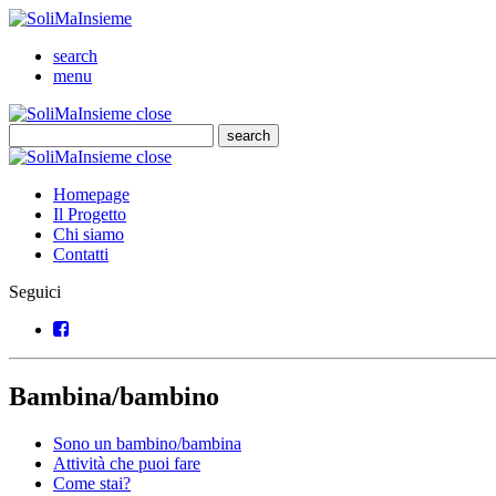
SoliMaInsieme
Cerca
search
Menu
menu
SoliMaInsieme
Close
close
Cerca
search
Cerca
SoliMaInsieme
Close
close
Homepage
Il Progetto
Chi siamo
Contatti
Seguici
Facebook
Bambina/bambino
Sono un bambino/bambina
Attività che puoi fare
Come stai?