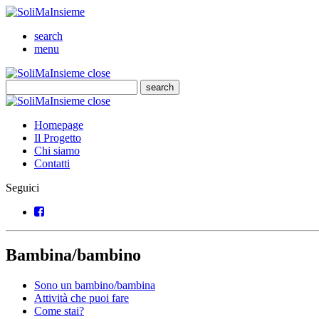
SoliMaInsieme
Cerca
search
Menu
menu
SoliMaInsieme
Close
close
Cerca
search
Cerca
SoliMaInsieme
Close
close
Homepage
Il Progetto
Chi siamo
Contatti
Seguici
Facebook
Bambina/bambino
Sono un bambino/bambina
Attività che puoi fare
Come stai?