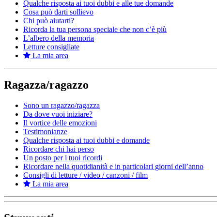
Qualche risposta ai tuoi dubbi e alle tue domande
Cosa può darti sollievo
Chi può aiutarti?
Ricorda la tua persona speciale che non c’è più
L’albero della memoria
Letture consigliate
La mia area
Ragazza/ragazzo
Sono un ragazzo/ragazza
Da dove vuoi iniziare?
Il vortice delle emozioni
Testimonianze
Qualche risposta ai tuoi dubbi e domande
Ricordare chi hai perso
Un posto per i tuoi ricordi
Ricordare nella quotidianità e in particolari giorni dell’anno
Consigli di letture / video / canzoni / film
La mia area