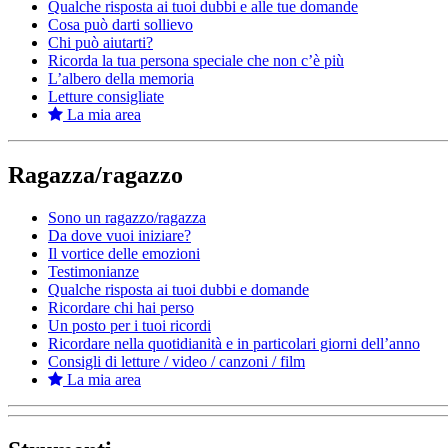
Qualche risposta ai tuoi dubbi e alle tue domande
Cosa può darti sollievo
Chi può aiutarti?
Ricorda la tua persona speciale che non c’è più
L’albero della memoria
Letture consigliate
La mia area
Ragazza/ragazzo
Sono un ragazzo/ragazza
Da dove vuoi iniziare?
Il vortice delle emozioni
Testimonianze
Qualche risposta ai tuoi dubbi e domande
Ricordare chi hai perso
Un posto per i tuoi ricordi
Ricordare nella quotidianità e in particolari giorni dell’anno
Consigli di letture / video / canzoni / film
La mia area