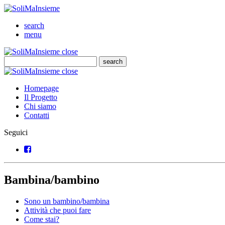
SoliMaInsieme
Cerca
search
Menu
menu
SoliMaInsieme
Close
close
Cerca
search
Cerca
SoliMaInsieme
Close
close
Homepage
Il Progetto
Chi siamo
Contatti
Seguici
Facebook
Bambina/bambino
Sono un bambino/bambina
Attività che puoi fare
Come stai?