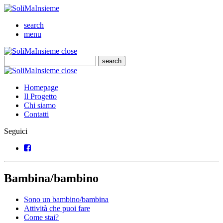
SoliMaInsieme
Cerca
search
Menu
menu
SoliMaInsieme
Close
close
Cerca
search
Cerca
SoliMaInsieme
Close
close
Homepage
Il Progetto
Chi siamo
Contatti
Seguici
Facebook
Bambina/bambino
Sono un bambino/bambina
Attività che puoi fare
Come stai?