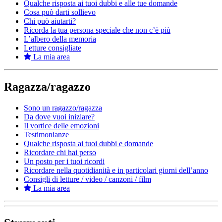
Qualche risposta ai tuoi dubbi e alle tue domande
Cosa può darti sollievo
Chi può aiutarti?
Ricorda la tua persona speciale che non c’è più
L’albero della memoria
Letture consigliate
La mia area
Ragazza/ragazzo
Sono un ragazzo/ragazza
Da dove vuoi iniziare?
Il vortice delle emozioni
Testimonianze
Qualche risposta ai tuoi dubbi e domande
Ricordare chi hai perso
Un posto per i tuoi ricordi
Ricordare nella quotidianità e in particolari giorni dell’anno
Consigli di letture / video / canzoni / film
La mia area