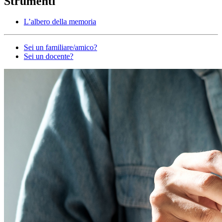
Strumenti
L’albero della memoria
Altro
Sei un familiare/amico?
Sei un docente?