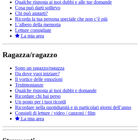
Qualche risposta ai tuoi dubbi e alle tue domande
Cosa può darti sollievo
Chi può aiutarti?
Ricorda la tua persona speciale che non c’è più
L’albero della memoria
Letture consigliate
La mia area
Ragazza/ragazzo
Sono un ragazzo/ragazza
Da dove vuoi iniziare?
Il vortice delle emozioni
Testimonianze
Qualche risposta ai tuoi dubbi e domande
Ricordare chi hai perso
Un posto per i tuoi ricordi
Ricordare nella quotidianità e in particolari giorni dell’anno
Consigli di letture / video / canzoni / film
La mia area