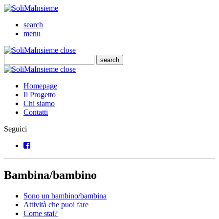
SoliMaInsieme
Cerca
search
Menu
menu
SoliMaInsieme
Close
close
Cerca
search
Cerca
SoliMaInsieme
Close
close
Homepage
Il Progetto
Chi siamo
Contatti
Seguici
Facebook
Bambina/bambino
Sono un bambino/bambina
Attività che puoi fare
Come stai?