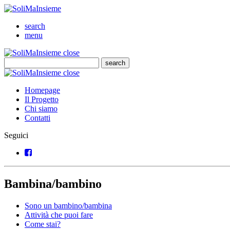
SoliMaInsieme
Cerca
search
Menu
menu
SoliMaInsieme
Close
close
Cerca
search
Cerca
SoliMaInsieme
Close
close
Homepage
Il Progetto
Chi siamo
Contatti
Seguici
Facebook
Bambina/bambino
Sono un bambino/bambina
Attività che puoi fare
Come stai?