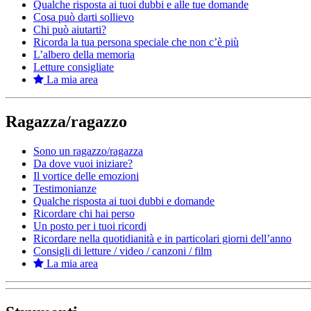
Qualche risposta ai tuoi dubbi e alle tue domande
Cosa può darti sollievo
Chi può aiutarti?
Ricorda la tua persona speciale che non c’è più
L’albero della memoria
Letture consigliate
La mia area
Ragazza/ragazzo
Sono un ragazzo/ragazza
Da dove vuoi iniziare?
Il vortice delle emozioni
Testimonianze
Qualche risposta ai tuoi dubbi e domande
Ricordare chi hai perso
Un posto per i tuoi ricordi
Ricordare nella quotidianità e in particolari giorni dell’anno
Consigli di letture / video / canzoni / film
La mia area