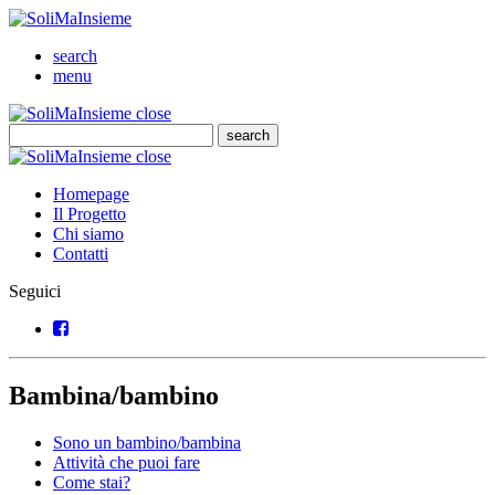
SoliMaInsieme
Cerca
search
Menu
menu
SoliMaInsieme
Close
close
Cerca
search
Cerca
SoliMaInsieme
Close
close
Homepage
Il Progetto
Chi siamo
Contatti
Seguici
Facebook
Bambina/bambino
Sono un bambino/bambina
Attività che puoi fare
Come stai?