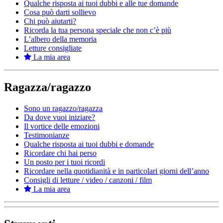
Qualche risposta ai tuoi dubbi e alle tue domande
Cosa può darti sollievo
Chi può aiutarti?
Ricorda la tua persona speciale che non c’è più
L’albero della memoria
Letture consigliate
La mia area
Ragazza/ragazzo
Sono un ragazzo/ragazza
Da dove vuoi iniziare?
Il vortice delle emozioni
Testimonianze
Qualche risposta ai tuoi dubbi e domande
Ricordare chi hai perso
Un posto per i tuoi ricordi
Ricordare nella quotidianità e in particolari giorni dell’anno
Consigli di letture / video / canzoni / film
La mia area