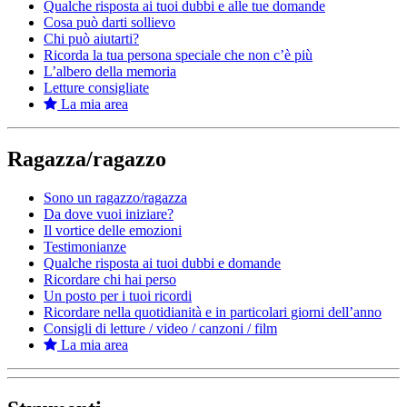
Qualche risposta ai tuoi dubbi e alle tue domande
Cosa può darti sollievo
Chi può aiutarti?
Ricorda la tua persona speciale che non c’è più
L’albero della memoria
Letture consigliate
La mia area
Ragazza/ragazzo
Sono un ragazzo/ragazza
Da dove vuoi iniziare?
Il vortice delle emozioni
Testimonianze
Qualche risposta ai tuoi dubbi e domande
Ricordare chi hai perso
Un posto per i tuoi ricordi
Ricordare nella quotidianità e in particolari giorni dell’anno
Consigli di letture / video / canzoni / film
La mia area