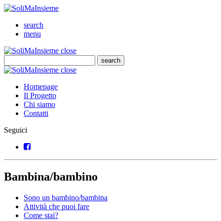
SoliMaInsieme
Cerca
search
Menu
menu
SoliMaInsieme
Close
close
Cerca
search
Cerca
SoliMaInsieme
Close
close
Homepage
Il Progetto
Chi siamo
Contatti
Seguici
Facebook
Bambina/bambino
Sono un bambino/bambina
Attività che puoi fare
Come stai?