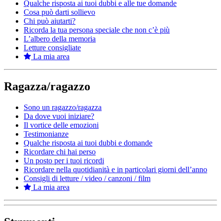
Qualche risposta ai tuoi dubbi e alle tue domande
Cosa può darti sollievo
Chi può aiutarti?
Ricorda la tua persona speciale che non c’è più
L’albero della memoria
Letture consigliate
La mia area
Ragazza/ragazzo
Sono un ragazzo/ragazza
Da dove vuoi iniziare?
Il vortice delle emozioni
Testimonianze
Qualche risposta ai tuoi dubbi e domande
Ricordare chi hai perso
Un posto per i tuoi ricordi
Ricordare nella quotidianità e in particolari giorni dell’anno
Consigli di letture / video / canzoni / film
La mia area