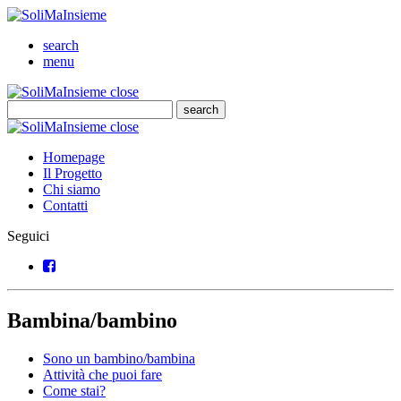
SoliMaInsieme
Cerca
search
Menu
menu
SoliMaInsieme
Close
close
Cerca
search
Cerca
SoliMaInsieme
Close
close
Homepage
Il Progetto
Chi siamo
Contatti
Seguici
Facebook
Bambina/bambino
Sono un bambino/bambina
Attività che puoi fare
Come stai?