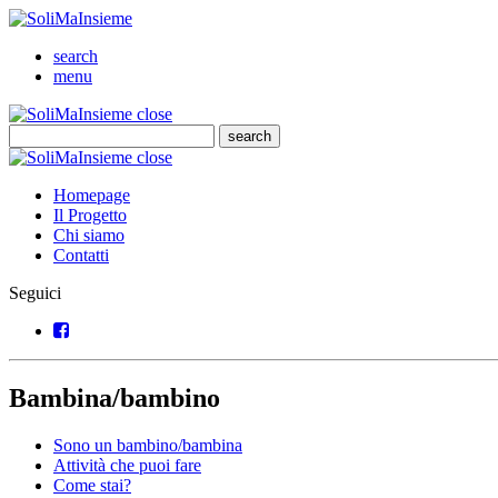
SoliMaInsieme
Cerca
search
Menu
menu
SoliMaInsieme
Close
close
Cerca
search
Cerca
SoliMaInsieme
Close
close
Homepage
Il Progetto
Chi siamo
Contatti
Seguici
Facebook
Bambina/bambino
Sono un bambino/bambina
Attività che puoi fare
Come stai?