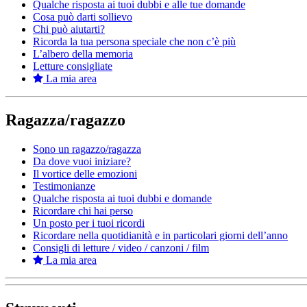
Qualche risposta ai tuoi dubbi e alle tue domande
Cosa può darti sollievo
Chi può aiutarti?
Ricorda la tua persona speciale che non c’è più
L’albero della memoria
Letture consigliate
La mia area
Ragazza/ragazzo
Sono un ragazzo/ragazza
Da dove vuoi iniziare?
Il vortice delle emozioni
Testimonianze
Qualche risposta ai tuoi dubbi e domande
Ricordare chi hai perso
Un posto per i tuoi ricordi
Ricordare nella quotidianità e in particolari giorni dell’anno
Consigli di letture / video / canzoni / film
La mia area