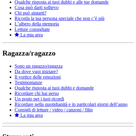
Qualche risposta ai tuoi dubbi e alle tue domande
Cosa può darti sollievo
Chi può aiutarti?
Ricorda la tua persona speciale che non c’è più
L’albero della memoria
Letture consigliate
La mia area
Ragazza/ragazzo
Sono un ragazzo/ragazza
Da dove vuoi iniziare?
Il vortice delle emozioni
Testimonianze
Qualche risposta ai tuoi dubbi e domande
Ricordare chi hai perso
Un posto per i tuoi ricordi
Ricordare nella quotidianità e in particolari giorni dell’anno
Consigli di letture / video / canzoni / film
La mia area