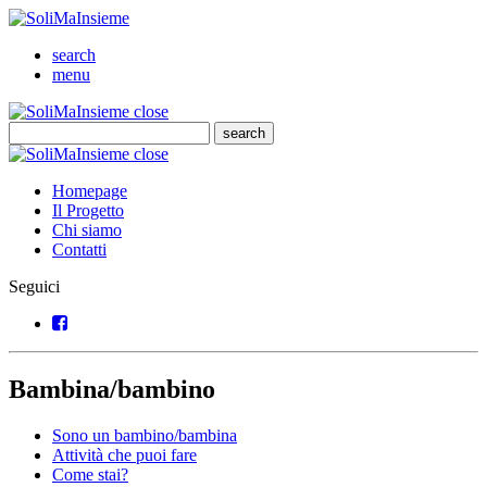
SoliMaInsieme
Cerca
search
Menu
menu
SoliMaInsieme
Close
close
Cerca
search
Cerca
SoliMaInsieme
Close
close
Homepage
Il Progetto
Chi siamo
Contatti
Seguici
Facebook
Bambina/bambino
Sono un bambino/bambina
Attività che puoi fare
Come stai?