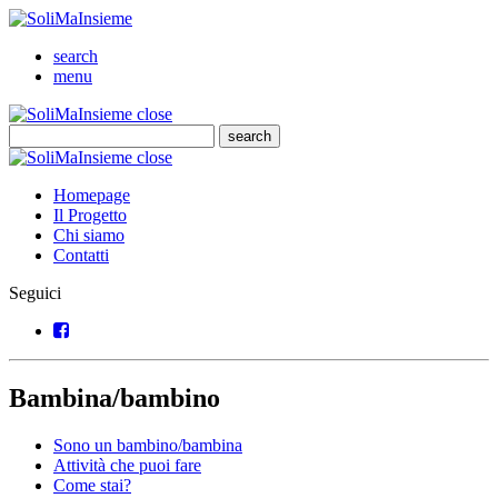
SoliMaInsieme
Cerca
search
Menu
menu
SoliMaInsieme
Close
close
Cerca
search
Cerca
SoliMaInsieme
Close
close
Homepage
Il Progetto
Chi siamo
Contatti
Seguici
Facebook
Bambina/bambino
Sono un bambino/bambina
Attività che puoi fare
Come stai?