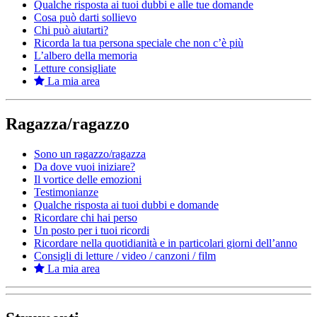
Qualche risposta ai tuoi dubbi e alle tue domande
Cosa può darti sollievo
Chi può aiutarti?
Ricorda la tua persona speciale che non c’è più
L’albero della memoria
Letture consigliate
La mia area
Ragazza/ragazzo
Sono un ragazzo/ragazza
Da dove vuoi iniziare?
Il vortice delle emozioni
Testimonianze
Qualche risposta ai tuoi dubbi e domande
Ricordare chi hai perso
Un posto per i tuoi ricordi
Ricordare nella quotidianità e in particolari giorni dell’anno
Consigli di letture / video / canzoni / film
La mia area