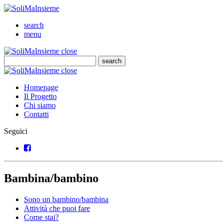
SoliMaInsieme
Cerca
search
Menu
menu
SoliMaInsieme
Close
close
Cerca
search
Cerca
SoliMaInsieme
Close
close
Homepage
Il Progetto
Chi siamo
Contatti
Seguici
Facebook
Bambina/bambino
Sono un bambino/bambina
Attività che puoi fare
Come stai?