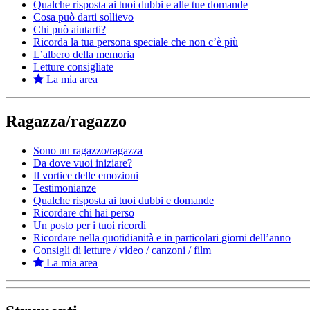
Qualche risposta ai tuoi dubbi e alle tue domande
Cosa può darti sollievo
Chi può aiutarti?
Ricorda la tua persona speciale che non c’è più
L’albero della memoria
Letture consigliate
La mia area
Ragazza/ragazzo
Sono un ragazzo/ragazza
Da dove vuoi iniziare?
Il vortice delle emozioni
Testimonianze
Qualche risposta ai tuoi dubbi e domande
Ricordare chi hai perso
Un posto per i tuoi ricordi
Ricordare nella quotidianità e in particolari giorni dell’anno
Consigli di letture / video / canzoni / film
La mia area