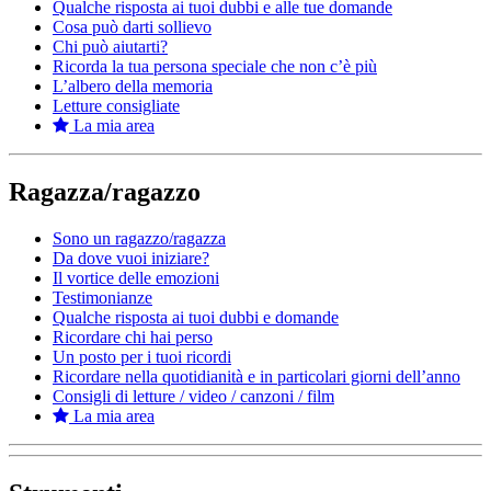
Qualche risposta ai tuoi dubbi e alle tue domande
Cosa può darti sollievo
Chi può aiutarti?
Ricorda la tua persona speciale che non c’è più
L’albero della memoria
Letture consigliate
La mia area
Ragazza/ragazzo
Sono un ragazzo/ragazza
Da dove vuoi iniziare?
Il vortice delle emozioni
Testimonianze
Qualche risposta ai tuoi dubbi e domande
Ricordare chi hai perso
Un posto per i tuoi ricordi
Ricordare nella quotidianità e in particolari giorni dell’anno
Consigli di letture / video / canzoni / film
La mia area