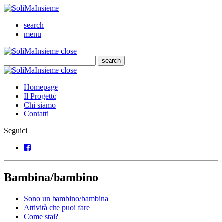
SoliMaInsieme
Cerca
search
Menu
menu
SoliMaInsieme
Close
close
Cerca
search
Cerca
SoliMaInsieme
Close
close
Homepage
Il Progetto
Chi siamo
Contatti
Seguici
Facebook
Bambina/bambino
Sono un bambino/bambina
Attività che puoi fare
Come stai?