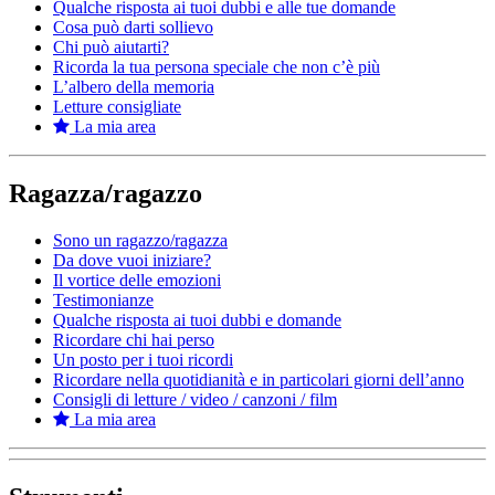
Qualche risposta ai tuoi dubbi e alle tue domande
Cosa può darti sollievo
Chi può aiutarti?
Ricorda la tua persona speciale che non c’è più
L’albero della memoria
Letture consigliate
La mia area
Ragazza/ragazzo
Sono un ragazzo/ragazza
Da dove vuoi iniziare?
Il vortice delle emozioni
Testimonianze
Qualche risposta ai tuoi dubbi e domande
Ricordare chi hai perso
Un posto per i tuoi ricordi
Ricordare nella quotidianità e in particolari giorni dell’anno
Consigli di letture / video / canzoni / film
La mia area