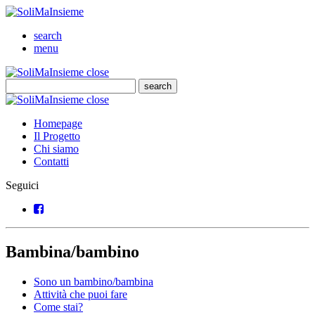
SoliMaInsieme
Cerca
search
Menu
menu
SoliMaInsieme
Close
close
Cerca
search
Cerca
SoliMaInsieme
Close
close
Homepage
Il Progetto
Chi siamo
Contatti
Seguici
Facebook
Bambina/bambino
Sono un bambino/bambina
Attività che puoi fare
Come stai?