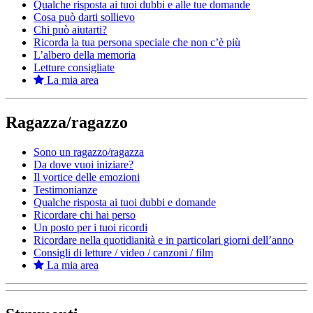
Qualche risposta ai tuoi dubbi e alle tue domande
Cosa può darti sollievo
Chi può aiutarti?
Ricorda la tua persona speciale che non c’è più
L’albero della memoria
Letture consigliate
La mia area
Ragazza/ragazzo
Sono un ragazzo/ragazza
Da dove vuoi iniziare?
Il vortice delle emozioni
Testimonianze
Qualche risposta ai tuoi dubbi e domande
Ricordare chi hai perso
Un posto per i tuoi ricordi
Ricordare nella quotidianità e in particolari giorni dell’anno
Consigli di letture / video / canzoni / film
La mia area