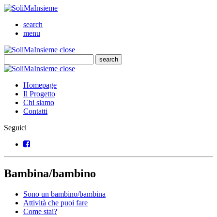
SoliMaInsieme
Cerca
search
Menu
menu
SoliMaInsieme
Close
close
Cerca
search
Cerca
SoliMaInsieme
Close
close
Homepage
Il Progetto
Chi siamo
Contatti
Seguici
Facebook
Bambina/bambino
Sono un bambino/bambina
Attività che puoi fare
Come stai?