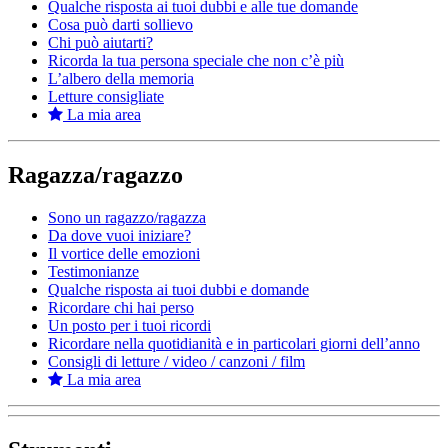
Qualche risposta ai tuoi dubbi e alle tue domande
Cosa può darti sollievo
Chi può aiutarti?
Ricorda la tua persona speciale che non c’è più
L’albero della memoria
Letture consigliate
La mia area
Ragazza/ragazzo
Sono un ragazzo/ragazza
Da dove vuoi iniziare?
Il vortice delle emozioni
Testimonianze
Qualche risposta ai tuoi dubbi e domande
Ricordare chi hai perso
Un posto per i tuoi ricordi
Ricordare nella quotidianità e in particolari giorni dell’anno
Consigli di letture / video / canzoni / film
La mia area