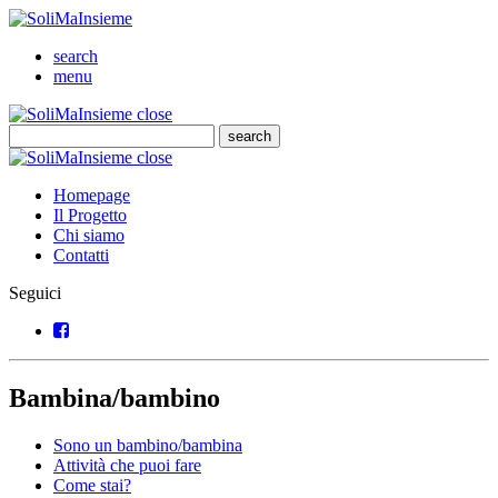
SoliMaInsieme
Cerca
search
Menu
menu
SoliMaInsieme
Close
close
Cerca
search
Cerca
SoliMaInsieme
Close
close
Homepage
Il Progetto
Chi siamo
Contatti
Seguici
Facebook
Bambina/bambino
Sono un bambino/bambina
Attività che puoi fare
Come stai?