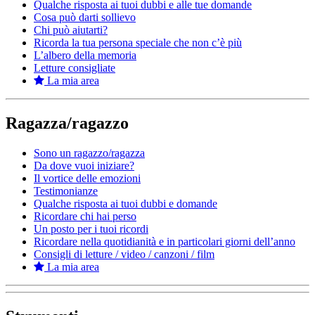
Qualche risposta ai tuoi dubbi e alle tue domande
Cosa può darti sollievo
Chi può aiutarti?
Ricorda la tua persona speciale che non c’è più
L’albero della memoria
Letture consigliate
La mia area
Ragazza/ragazzo
Sono un ragazzo/ragazza
Da dove vuoi iniziare?
Il vortice delle emozioni
Testimonianze
Qualche risposta ai tuoi dubbi e domande
Ricordare chi hai perso
Un posto per i tuoi ricordi
Ricordare nella quotidianità e in particolari giorni dell’anno
Consigli di letture / video / canzoni / film
La mia area