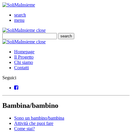
SoliMaInsieme
Cerca
search
Menu
menu
SoliMaInsieme
Close
close
Cerca
search
Cerca
SoliMaInsieme
Close
close
Homepage
Il Progetto
Chi siamo
Contatti
Seguici
Facebook
Bambina/bambino
Sono un bambino/bambina
Attività che puoi fare
Come stai?