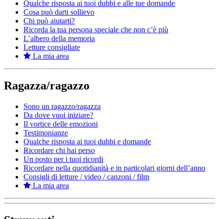
Qualche risposta ai tuoi dubbi e alle tue domande
Cosa può darti sollievo
Chi può aiutarti?
Ricorda la tua persona speciale che non c’è più
L’albero della memoria
Letture consigliate
La mia area
Ragazza/ragazzo
Sono un ragazzo/ragazza
Da dove vuoi iniziare?
Il vortice delle emozioni
Testimonianze
Qualche risposta ai tuoi dubbi e domande
Ricordare chi hai perso
Un posto per i tuoi ricordi
Ricordare nella quotidianità e in particolari giorni dell’anno
Consigli di letture / video / canzoni / film
La mia area