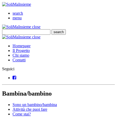
SoliMaInsieme
Cerca
search
Menu
menu
SoliMaInsieme
Close
close
Cerca
search
Cerca
SoliMaInsieme
Close
close
Homepage
Il Progetto
Chi siamo
Contatti
Seguici
Facebook
Bambina/bambino
Sono un bambino/bambina
Attività che puoi fare
Come stai?