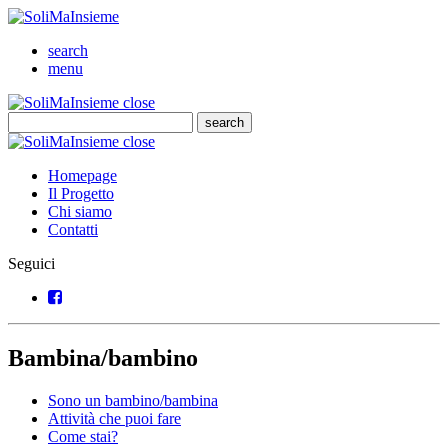
SoliMaInsieme
Cerca
search
Menu
menu
SoliMaInsieme
Close
close
Cerca
search
Cerca
SoliMaInsieme
Close
close
Homepage
Il Progetto
Chi siamo
Contatti
Seguici
Facebook
Bambina/bambino
Sono un bambino/bambina
Attività che puoi fare
Come stai?