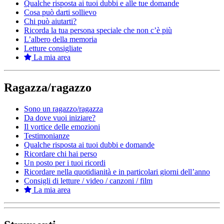
Qualche risposta ai tuoi dubbi e alle tue domande
Cosa può darti sollievo
Chi può aiutarti?
Ricorda la tua persona speciale che non c’è più
L’albero della memoria
Letture consigliate
La mia area
Ragazza/ragazzo
Sono un ragazzo/ragazza
Da dove vuoi iniziare?
Il vortice delle emozioni
Testimonianze
Qualche risposta ai tuoi dubbi e domande
Ricordare chi hai perso
Un posto per i tuoi ricordi
Ricordare nella quotidianità e in particolari giorni dell’anno
Consigli di letture / video / canzoni / film
La mia area