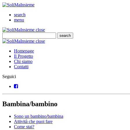
SoliMaInsieme
Cerca
search
Menu
menu
SoliMaInsieme
Close
close
Cerca
search
Cerca
SoliMaInsieme
Close
close
Homepage
Il Progetto
Chi siamo
Contatti
Seguici
Facebook
Bambina/bambino
Sono un bambino/bambina
Attività che puoi fare
Come stai?