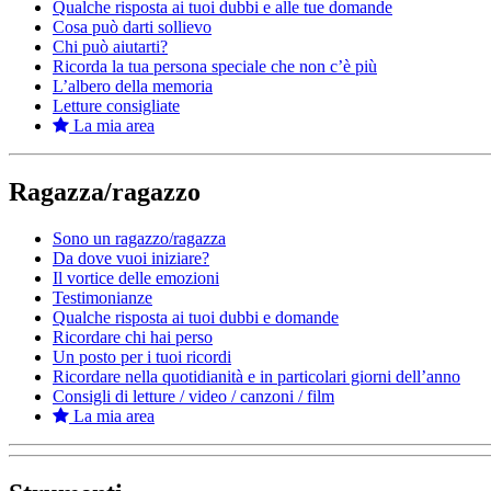
Qualche risposta ai tuoi dubbi e alle tue domande
Cosa può darti sollievo
Chi può aiutarti?
Ricorda la tua persona speciale che non c’è più
L’albero della memoria
Letture consigliate
La mia area
Ragazza/ragazzo
Sono un ragazzo/ragazza
Da dove vuoi iniziare?
Il vortice delle emozioni
Testimonianze
Qualche risposta ai tuoi dubbi e domande
Ricordare chi hai perso
Un posto per i tuoi ricordi
Ricordare nella quotidianità e in particolari giorni dell’anno
Consigli di letture / video / canzoni / film
La mia area