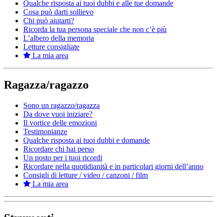
Qualche risposta ai tuoi dubbi e alle tue domande
Cosa può darti sollievo
Chi può aiutarti?
Ricorda la tua persona speciale che non c’è più
L’albero della memoria
Letture consigliate
La mia area
Ragazza/ragazzo
Sono un ragazzo/ragazza
Da dove vuoi iniziare?
Il vortice delle emozioni
Testimonianze
Qualche risposta ai tuoi dubbi e domande
Ricordare chi hai perso
Un posto per i tuoi ricordi
Ricordare nella quotidianità e in particolari giorni dell’anno
Consigli di letture / video / canzoni / film
La mia area