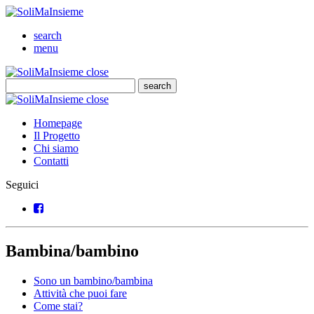
SoliMaInsieme
Cerca
search
Menu
menu
SoliMaInsieme
Close
close
Cerca
search
Cerca
SoliMaInsieme
Close
close
Homepage
Il Progetto
Chi siamo
Contatti
Seguici
Facebook
Bambina/bambino
Sono un bambino/bambina
Attività che puoi fare
Come stai?