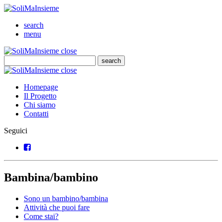
SoliMaInsieme
Cerca
search
Menu
menu
SoliMaInsieme
Close
close
Cerca
search
Cerca
SoliMaInsieme
Close
close
Homepage
Il Progetto
Chi siamo
Contatti
Seguici
Facebook
Bambina/bambino
Sono un bambino/bambina
Attività che puoi fare
Come stai?