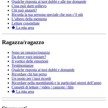
Qualche risposta ai tuoi dubbi e alle tue domande
Cosa può darti sollievo
Chi può aiutarti?
Ricorda la tua persona speciale che non c’è più
L’albero della memoria
Letture consigliate
La mia area
Ragazza/ragazzo
Sono un ragazzo/ragazza
Da dove vuoi iniziare?
Il vortice delle emozioni
Testimonianze
Qualche risposta ai tuoi dubbi e domande
Ricordare chi hai perso
Un posto per i tuoi ricordi
Ricordare nella quotidianità e in particolari giorni dell’anno
Consigli di letture / video / canzoni / film
La mia area