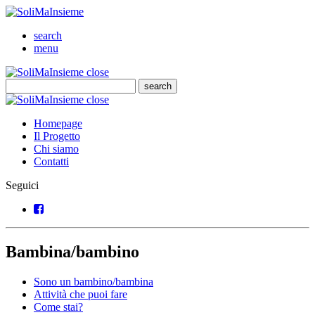
SoliMaInsieme
Cerca
search
Menu
menu
SoliMaInsieme
Close
close
Cerca
search
Cerca
SoliMaInsieme
Close
close
Homepage
Il Progetto
Chi siamo
Contatti
Seguici
Facebook
Bambina/bambino
Sono un bambino/bambina
Attività che puoi fare
Come stai?