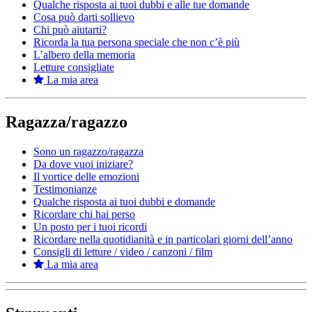
Qualche risposta ai tuoi dubbi e alle tue domande
Cosa può darti sollievo
Chi può aiutarti?
Ricorda la tua persona speciale che non c’è più
L’albero della memoria
Letture consigliate
La mia area
Ragazza/ragazzo
Sono un ragazzo/ragazza
Da dove vuoi iniziare?
Il vortice delle emozioni
Testimonianze
Qualche risposta ai tuoi dubbi e domande
Ricordare chi hai perso
Un posto per i tuoi ricordi
Ricordare nella quotidianità e in particolari giorni dell’anno
Consigli di letture / video / canzoni / film
La mia area