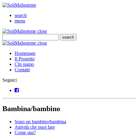
SoliMaInsieme
Cerca
search
Menu
menu
SoliMaInsieme
Close
close
Cerca
search
Cerca
SoliMaInsieme
Close
close
Homepage
Il Progetto
Chi siamo
Contatti
Seguici
Facebook
Bambina/bambino
Sono un bambino/bambina
Attività che puoi fare
Come stai?