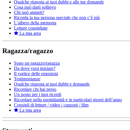
Qualche risposta ai tuoi dubbi e alle tue domande
Cosa può darti sollievo
Chi può aiutarti?
Ricorda la tua persona speciale che non c’è più
L’albero della memoria
Letture consigliate
La mia area
Ragazza/ragazzo
Sono un ragazzo/ragazza
Da dove vuoi iniziare?
Il vortice delle emozioni
Testimonianze
Qualche risposta ai tuoi dubbi e domande
Ricordare chi hai perso
Un posto per i tuoi ricordi
Ricordare nella quotidianità e in particolari giorni dell’anno
Consigli di letture / video / canzoni / film
La mia area