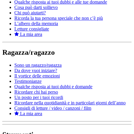
Qualche risposta ai tuoi dubbi e alle tue domande
Cosa può darti sollievo
Chi può aiutarti?
Ricorda la tua persona speciale che non c’è più
L’albero della memoria
Letture consigliate
La mia area
Ragazza/ragazzo
Sono un ragazzo/ragazza
Da dove vuoi iniziare?
Il vortice delle emozioni
Testimonianze
Qualche risposta ai tuoi dubbi e domande
Ricordare chi hai perso
Un posto per i tuoi ricordi
Ricordare nella quotidianità e in particolari giorni dell’anno
Consigli di letture / video / canzoni / film
La mia area