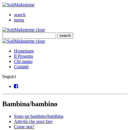
SoliMaInsieme
Cerca
search
Menu
menu
SoliMaInsieme
Close
close
Cerca
search
Cerca
SoliMaInsieme
Close
close
Homepage
Il Progetto
Chi siamo
Contatti
Seguici
Facebook
Bambina/bambino
Sono un bambino/bambina
Attività che puoi fare
Come stai?