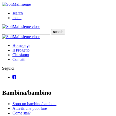
SoliMaInsieme
Cerca
search
Menu
menu
SoliMaInsieme
Close
close
Cerca
search
Cerca
SoliMaInsieme
Close
close
Homepage
Il Progetto
Chi siamo
Contatti
Seguici
Facebook
Bambina/bambino
Sono un bambino/bambina
Attività che puoi fare
Come stai?