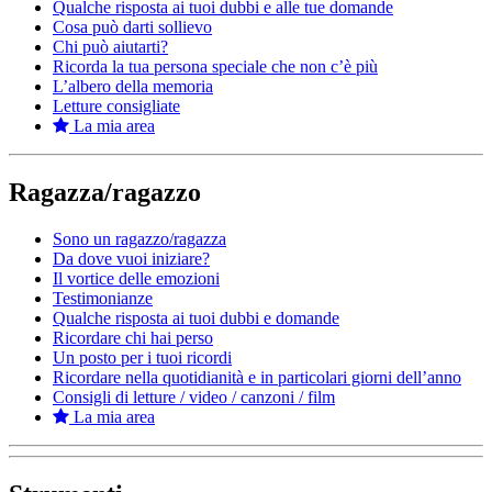
Qualche risposta ai tuoi dubbi e alle tue domande
Cosa può darti sollievo
Chi può aiutarti?
Ricorda la tua persona speciale che non c’è più
L’albero della memoria
Letture consigliate
La mia area
Ragazza/ragazzo
Sono un ragazzo/ragazza
Da dove vuoi iniziare?
Il vortice delle emozioni
Testimonianze
Qualche risposta ai tuoi dubbi e domande
Ricordare chi hai perso
Un posto per i tuoi ricordi
Ricordare nella quotidianità e in particolari giorni dell’anno
Consigli di letture / video / canzoni / film
La mia area