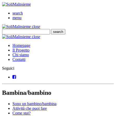
SoliMaInsieme
Cerca
search
Menu
menu
SoliMaInsieme
Close
close
Cerca
search
Cerca
SoliMaInsieme
Close
close
Homepage
Il Progetto
Chi siamo
Contatti
Seguici
Facebook
Bambina/bambino
Sono un bambino/bambina
Attività che puoi fare
Come stai?