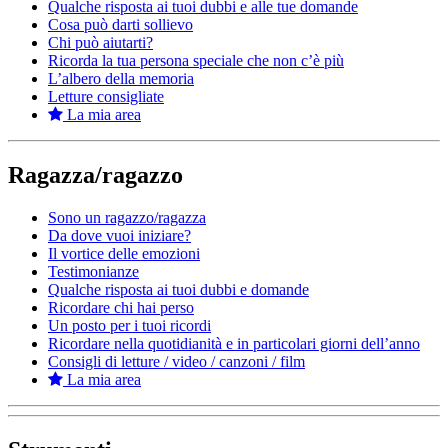
Qualche risposta ai tuoi dubbi e alle tue domande
Cosa può darti sollievo
Chi può aiutarti?
Ricorda la tua persona speciale che non c’è più
L’albero della memoria
Letture consigliate
La mia area
Ragazza/ragazzo
Sono un ragazzo/ragazza
Da dove vuoi iniziare?
Il vortice delle emozioni
Testimonianze
Qualche risposta ai tuoi dubbi e domande
Ricordare chi hai perso
Un posto per i tuoi ricordi
Ricordare nella quotidianità e in particolari giorni dell’anno
Consigli di letture / video / canzoni / film
La mia area