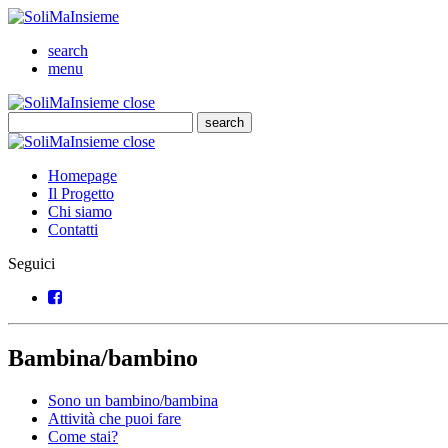
SoliMaInsieme
Cerca
search
Menu
menu
SoliMaInsieme
Close
close
Cerca
search
Cerca
SoliMaInsieme
Close
close
Homepage
Il Progetto
Chi siamo
Contatti
Seguici
Facebook
Bambina/bambino
Sono un bambino/bambina
Attività che puoi fare
Come stai?