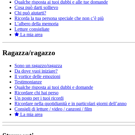
Qualche risposta ai tuoi dubbi e alle tue domande
Cosa può darti sollievo
Chi può aiutarti?
Ricorda la tua persona speciale che non c’è più
L’albero della memoria
Letture consigliate
La mia area
Ragazza/ragazzo
Sono un ragazzo/ragazza
Da dove vuoi iniziare?
Il vortice delle emozioni
Testimonianze
Qualche risposta ai tuoi dubbi e domande
Ricordare chi hai perso
Un posto per i tuoi ricordi
Ricordare nella quotidianità e in particolari giorni dell’anno
Consigli di letture / video / canzoni / film
La mia area