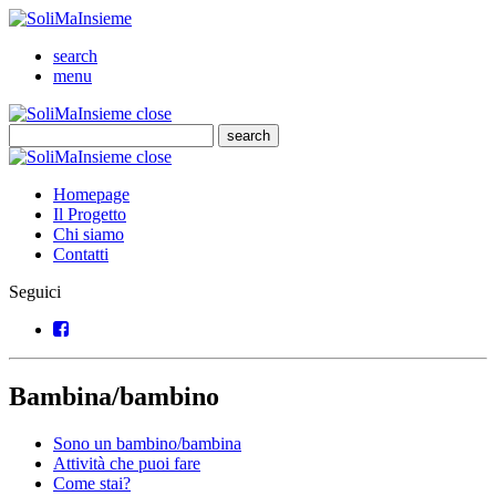
SoliMaInsieme
Cerca
search
Menu
menu
SoliMaInsieme
Close
close
Cerca
search
Cerca
SoliMaInsieme
Close
close
Homepage
Il Progetto
Chi siamo
Contatti
Seguici
Facebook
Bambina/bambino
Sono un bambino/bambina
Attività che puoi fare
Come stai?