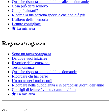
Qualche risposta ai tuoi dubbi e alle tue domande
Cosa può darti sollievo
Chi può aiutarti?
Ricorda la tua persona speciale che non c’è più
L’albero della memoria
Letture consigliate
La mia area
Ragazza/ragazzo
Sono un ragazzo/ragazza
Da dove vuoi iniziare?
Il vortice delle emozioni
Testimonianze
Qualche risposta ai tuoi dubbi e domande
Ricordare chi hai perso
Un posto per i tuoi ricordi
Ricordare nella quotidianità e in particolari giorni dell’anno
Consigli di letture / video / canzoni / film
La mia area