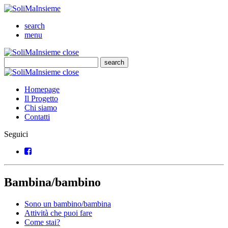
SoliMaInsieme
Cerca
search
Menu
menu
SoliMaInsieme
Close
close
Cerca
search
Cerca
SoliMaInsieme
Close
close
Homepage
Il Progetto
Chi siamo
Contatti
Seguici
Facebook
Bambina/bambino
Sono un bambino/bambina
Attività che puoi fare
Come stai?