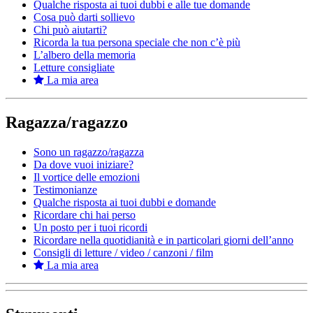
Qualche risposta ai tuoi dubbi e alle tue domande
Cosa può darti sollievo
Chi può aiutarti?
Ricorda la tua persona speciale che non c’è più
L’albero della memoria
Letture consigliate
La mia area
Ragazza/ragazzo
Sono un ragazzo/ragazza
Da dove vuoi iniziare?
Il vortice delle emozioni
Testimonianze
Qualche risposta ai tuoi dubbi e domande
Ricordare chi hai perso
Un posto per i tuoi ricordi
Ricordare nella quotidianità e in particolari giorni dell’anno
Consigli di letture / video / canzoni / film
La mia area