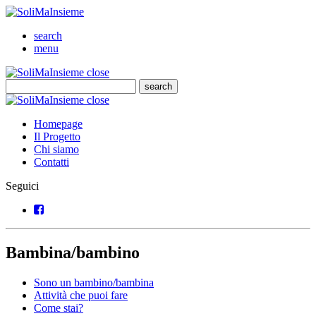
SoliMaInsieme
Cerca
search
Menu
menu
SoliMaInsieme
Close
close
Cerca
search
Cerca
SoliMaInsieme
Close
close
Homepage
Il Progetto
Chi siamo
Contatti
Seguici
Facebook
Bambina/bambino
Sono un bambino/bambina
Attività che puoi fare
Come stai?