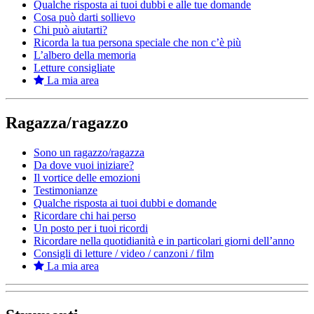
Qualche risposta ai tuoi dubbi e alle tue domande
Cosa può darti sollievo
Chi può aiutarti?
Ricorda la tua persona speciale che non c’è più
L’albero della memoria
Letture consigliate
La mia area
Ragazza/ragazzo
Sono un ragazzo/ragazza
Da dove vuoi iniziare?
Il vortice delle emozioni
Testimonianze
Qualche risposta ai tuoi dubbi e domande
Ricordare chi hai perso
Un posto per i tuoi ricordi
Ricordare nella quotidianità e in particolari giorni dell’anno
Consigli di letture / video / canzoni / film
La mia area