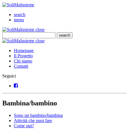
SoliMaInsieme
Cerca
search
Menu
menu
SoliMaInsieme
Close
close
Cerca
search
Cerca
SoliMaInsieme
Close
close
Homepage
Il Progetto
Chi siamo
Contatti
Seguici
Facebook
Bambina/bambino
Sono un bambino/bambina
Attività che puoi fare
Come stai?