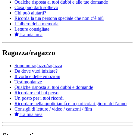
Qualche risposta ai tuoi dubbi e alle tue domande
Cosa può darti sollievo
Chi può aiutarti?
Ricorda la tua persona speciale che non c’è più
L’albero della memoria
Letture consigliate
La mia area
Ragazza/ragazzo
Sono un ragazzo/ragazza
Da dove vuoi iniziare?
Il vortice delle emozioni
Testimonianze
Qualche risposta ai tuoi dubbi e domande
Ricordare chi hai perso
Un posto per i tuoi ricordi
Ricordare nella quotidianità e in particolari giorni dell’anno
Consigli di letture / video / canzoni / film
La mia area