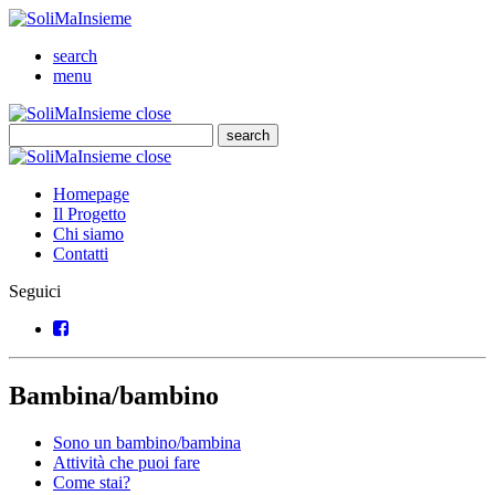
SoliMaInsieme
Cerca
search
Menu
menu
SoliMaInsieme
Close
close
Cerca
search
Cerca
SoliMaInsieme
Close
close
Homepage
Il Progetto
Chi siamo
Contatti
Seguici
Facebook
Bambina/bambino
Sono un bambino/bambina
Attività che puoi fare
Come stai?