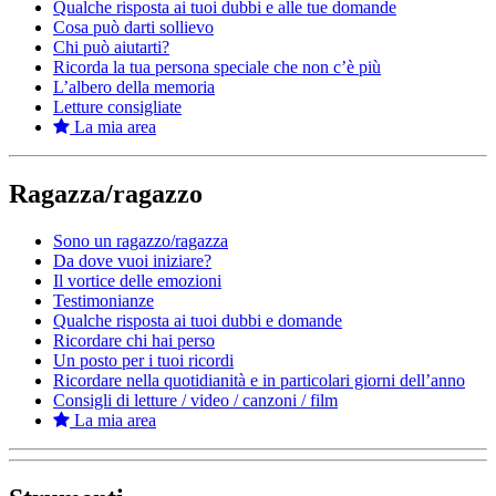
Qualche risposta ai tuoi dubbi e alle tue domande
Cosa può darti sollievo
Chi può aiutarti?
Ricorda la tua persona speciale che non c’è più
L’albero della memoria
Letture consigliate
La mia area
Ragazza/ragazzo
Sono un ragazzo/ragazza
Da dove vuoi iniziare?
Il vortice delle emozioni
Testimonianze
Qualche risposta ai tuoi dubbi e domande
Ricordare chi hai perso
Un posto per i tuoi ricordi
Ricordare nella quotidianità e in particolari giorni dell’anno
Consigli di letture / video / canzoni / film
La mia area