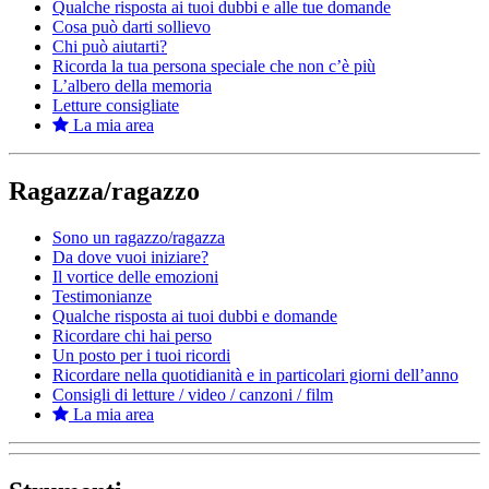
Qualche risposta ai tuoi dubbi e alle tue domande
Cosa può darti sollievo
Chi può aiutarti?
Ricorda la tua persona speciale che non c’è più
L’albero della memoria
Letture consigliate
La mia area
Ragazza/ragazzo
Sono un ragazzo/ragazza
Da dove vuoi iniziare?
Il vortice delle emozioni
Testimonianze
Qualche risposta ai tuoi dubbi e domande
Ricordare chi hai perso
Un posto per i tuoi ricordi
Ricordare nella quotidianità e in particolari giorni dell’anno
Consigli di letture / video / canzoni / film
La mia area