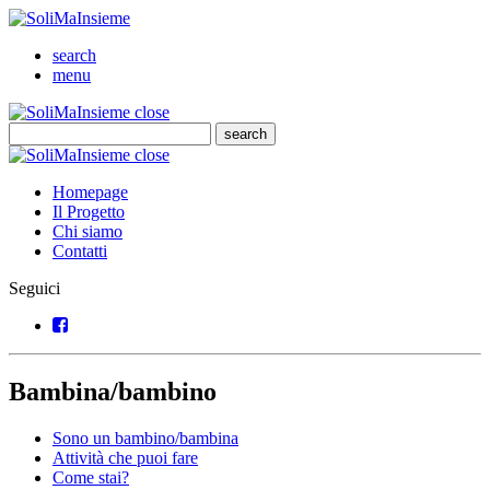
SoliMaInsieme
Cerca
search
Menu
menu
SoliMaInsieme
Close
close
Cerca
search
Cerca
SoliMaInsieme
Close
close
Homepage
Il Progetto
Chi siamo
Contatti
Seguici
Facebook
Bambina/bambino
Sono un bambino/bambina
Attività che puoi fare
Come stai?