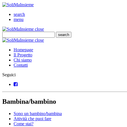
SoliMaInsieme
Cerca
search
Menu
menu
SoliMaInsieme
Close
close
Cerca
search
Cerca
SoliMaInsieme
Close
close
Homepage
Il Progetto
Chi siamo
Contatti
Seguici
Facebook
Bambina/bambino
Sono un bambino/bambina
Attività che puoi fare
Come stai?