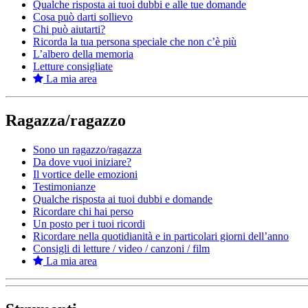
Qualche risposta ai tuoi dubbi e alle tue domande
Cosa può darti sollievo
Chi può aiutarti?
Ricorda la tua persona speciale che non c’è più
L’albero della memoria
Letture consigliate
La mia area
Ragazza/ragazzo
Sono un ragazzo/ragazza
Da dove vuoi iniziare?
Il vortice delle emozioni
Testimonianze
Qualche risposta ai tuoi dubbi e domande
Ricordare chi hai perso
Un posto per i tuoi ricordi
Ricordare nella quotidianità e in particolari giorni dell’anno
Consigli di letture / video / canzoni / film
La mia area