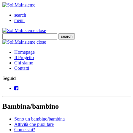
SoliMaInsieme
Cerca
search
Menu
menu
SoliMaInsieme
Close
close
Cerca
search
Cerca
SoliMaInsieme
Close
close
Homepage
Il Progetto
Chi siamo
Contatti
Seguici
Facebook
Bambina/bambino
Sono un bambino/bambina
Attività che puoi fare
Come stai?