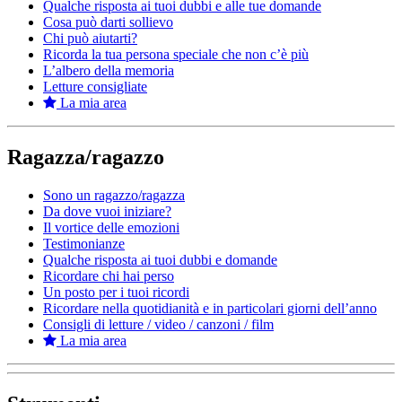
Qualche risposta ai tuoi dubbi e alle tue domande
Cosa può darti sollievo
Chi può aiutarti?
Ricorda la tua persona speciale che non c’è più
L’albero della memoria
Letture consigliate
La mia area
Ragazza/ragazzo
Sono un ragazzo/ragazza
Da dove vuoi iniziare?
Il vortice delle emozioni
Testimonianze
Qualche risposta ai tuoi dubbi e domande
Ricordare chi hai perso
Un posto per i tuoi ricordi
Ricordare nella quotidianità e in particolari giorni dell’anno
Consigli di letture / video / canzoni / film
La mia area