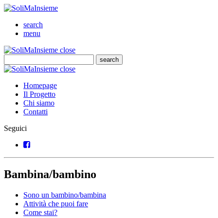
SoliMaInsieme
Cerca
search
Menu
menu
SoliMaInsieme
Close
close
Cerca
search
Cerca
SoliMaInsieme
Close
close
Homepage
Il Progetto
Chi siamo
Contatti
Seguici
Facebook
Bambina/bambino
Sono un bambino/bambina
Attività che puoi fare
Come stai?