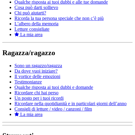
Qualche risposta ai tuoi dubbi e alle tue domande
Cosa può darti sollievo
Chi può aiutarti?
Ricorda la tua persona speciale che non c’è più
L’albero della memoria
Letture consigliate
La mia area
Ragazza/ragazzo
Sono un ragazzo/ragazza
Da dove vuoi iniziare?
Il vortice delle emozioni
Testimonianze
Qualche risposta ai tuoi dubbi e domande
Ricordare chi hai perso
Un posto per i tuoi ricordi
Ricordare nella quotidianità e in particolari giorni dell’anno
Consigli di letture / video / canzoni / film
La mia area