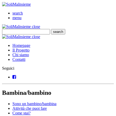
SoliMaInsieme
Cerca
search
Menu
menu
SoliMaInsieme
Close
close
Cerca
search
Cerca
SoliMaInsieme
Close
close
Homepage
Il Progetto
Chi siamo
Contatti
Seguici
Facebook
Bambina/bambino
Sono un bambino/bambina
Attività che puoi fare
Come stai?