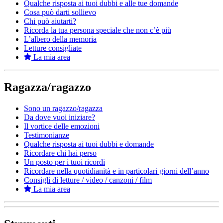
Qualche risposta ai tuoi dubbi e alle tue domande
Cosa può darti sollievo
Chi può aiutarti?
Ricorda la tua persona speciale che non c’è più
L’albero della memoria
Letture consigliate
La mia area
Ragazza/ragazzo
Sono un ragazzo/ragazza
Da dove vuoi iniziare?
Il vortice delle emozioni
Testimonianze
Qualche risposta ai tuoi dubbi e domande
Ricordare chi hai perso
Un posto per i tuoi ricordi
Ricordare nella quotidianità e in particolari giorni dell’anno
Consigli di letture / video / canzoni / film
La mia area