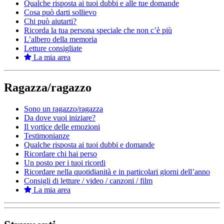
Qualche risposta ai tuoi dubbi e alle tue domande
Cosa può darti sollievo
Chi può aiutarti?
Ricorda la tua persona speciale che non c’è più
L’albero della memoria
Letture consigliate
La mia area
Ragazza/ragazzo
Sono un ragazzo/ragazza
Da dove vuoi iniziare?
Il vortice delle emozioni
Testimonianze
Qualche risposta ai tuoi dubbi e domande
Ricordare chi hai perso
Un posto per i tuoi ricordi
Ricordare nella quotidianità e in particolari giorni dell’anno
Consigli di letture / video / canzoni / film
La mia area