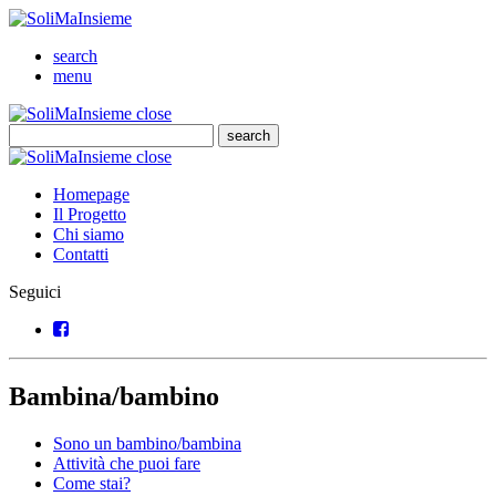
SoliMaInsieme
Cerca
search
Menu
menu
SoliMaInsieme
Close
close
Cerca
search
Cerca
SoliMaInsieme
Close
close
Homepage
Il Progetto
Chi siamo
Contatti
Seguici
Facebook
Bambina/bambino
Sono un bambino/bambina
Attività che puoi fare
Come stai?